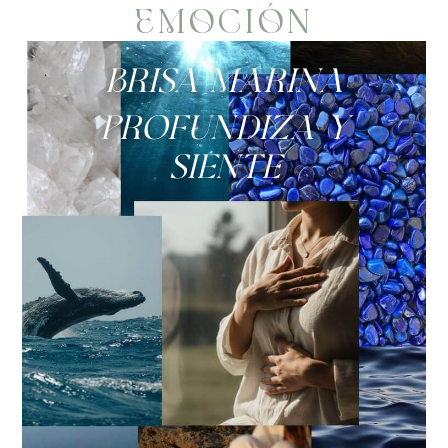
EMOCIÓN
«Brisa Marina»
Profundiza y
siente