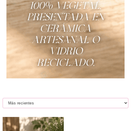
100% vegetal,
presentada en
cerámica
artesanal o
vidrio
reciclado.