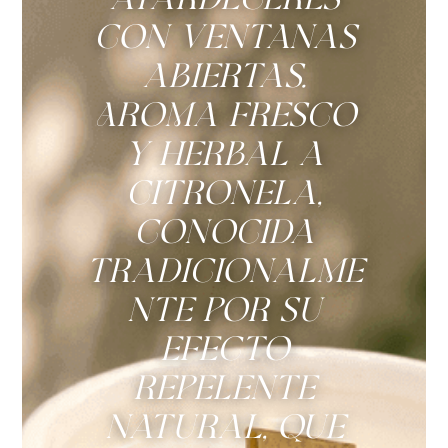
con ventanas
abiertas.
Aroma fresco
y herbal a
citronela,
conocida
tradicionalme
nte por su
efecto
repelente
natural, que