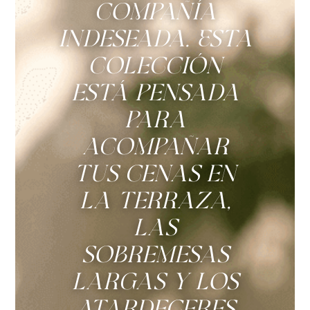
compañía
indeseada. Esta
colección
está pensada
para
acompañar
tus cenas en
la terraza,
las
sobremesas
largas y los
atardeceres