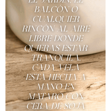
balcón o
cualquier
rincón al aire
libre donde
quieras estar
tranquila.
Cada vela
está hecha a
mano en
Mataró con
cera de soja