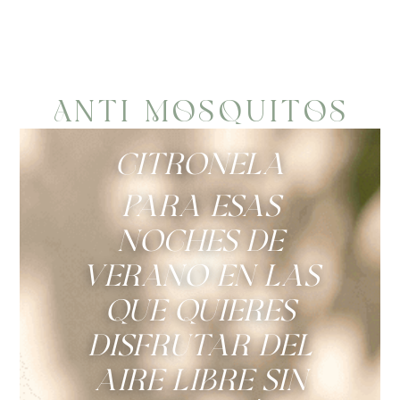
ANTI MOSQUITOS
«Citronela»
Para esas
noches de
verano en las
que quieres
disfrutar del
aire libre sin