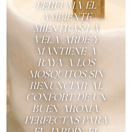
perfuma el
ambiente
mientras la
vela arde y
mantiene a
raya a los
mosquitos sin
renunciar al
confort de un
buen aroma.
Perfectas para
el jardín, el