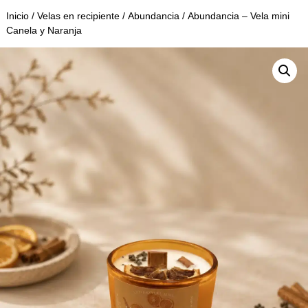
Inicio
/
Velas en recipiente
/
Abundancia
/ Abundancia – Vela mini
Canela y Naranja