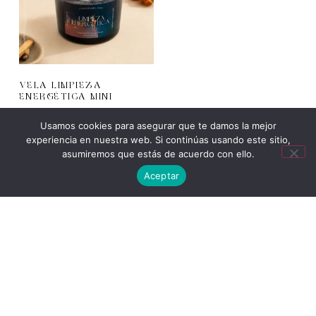
VELA LIMPIEZA
ENERGÉTICA MINI
12.00
€
IVA Incluido
Usamos cookies para asegurar que te damos la mejor
experiencia en nuestra web. Si continúas usando este sitio,
AÑADIR AL
asumiremos que estás de acuerdo con ello.
CARRITO
Aceptar
PREGUNTAS
PRECUENTES