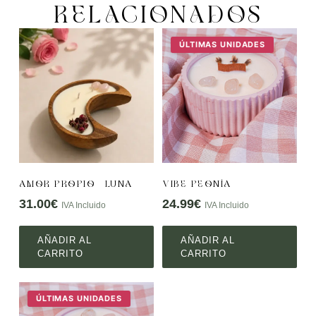
RELACIONADOS
ÚLTIMAS UNIDADES
AMOR PROPIO – LUNA
VIBE PEONÍA
31.00
€
24.99
€
IVA Incluido
IVA Incluido
AÑADIR AL
AÑADIR AL
CARRITO
CARRITO
ÚLTIMAS UNIDADES