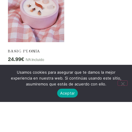
BASIC PEONÍA
24.99
€
IVA Incluido
Usamos cookies para asegurar que te damos la mejor
AÑADIR AL
experiencia en nuestra web. Si continúas usando este sitio,
CARRITO
asumiremos que estás de acuerdo con ello.
Aceptar
PREGUNTAS
PRECUENTES