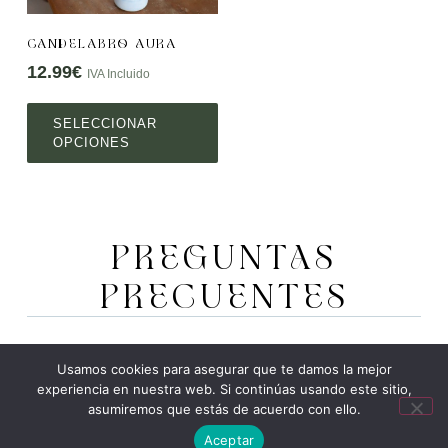
CANDELABRO AURA
12.99
€
IVA Incluido
SELECCIONAR
OPCIONES
PREGUNTAS
PRECUENTES
1. ¿Qué materiales se utilizan en la elaboración
Usamos cookies para asegurar que te damos la mejor
de las velas?
experiencia en nuestra web. Si continúas usando este sitio,
asumiremos que estás de acuerdo con ello.
Aceptar