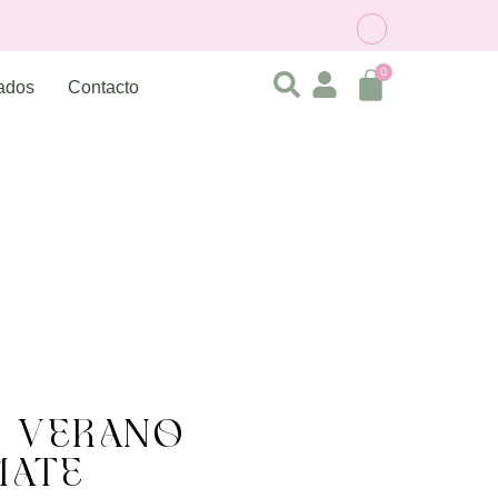
0
vados
Contacto
 VERANO –
MATE