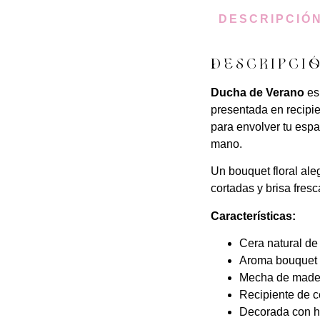
DESCRIPCIÓ
DESCRIPCI
Ducha de Verano
es
presentada en recipie
para envolver tu esp
mano.
Un bouquet floral ale
cortadas y brisa fres
Características:
Cera natural de
Aroma bouquet f
Mecha de madera
Recipiente de c
Decorada con hi