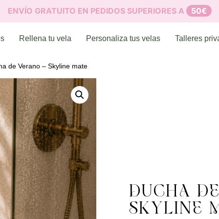
ENVÍO GRATUITO EN PEDIDOS SUPERIORES A
50€
es
Rellena tu vela
Personaliza tus velas
Talleres pri
ha de Verano – Skyline mate
DUCHA DE
SKYLINE 