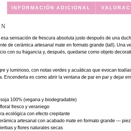
N
INFORMACIÓN ADICIONAL
VALORACI
ÓN
 esa sensación de frescura absoluta justo después de una duch
nte de cerámica artesanal mate en formato grande (tall). Una v
acio con su fragancia y, después, quedarse como objeto decorat
gre y luminoso, con notas verdes y acuáticas que evocan toallas 
ca. Encenderla es como abrir la ventana de par en par y dejar ent
 soja 100% (vegana y biodegradable)
loral fresco y veraniego
 ecológica con efecto crepitante
erámica artesanal con acabado mate en formato grande — pieza 
erbas y flores naturales secas