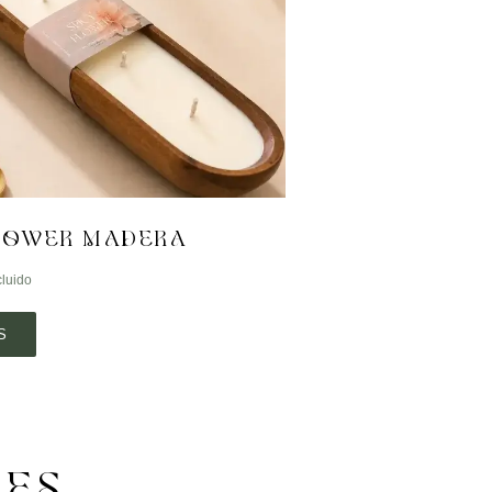
FLOWER MADERA
cluido
S
TES