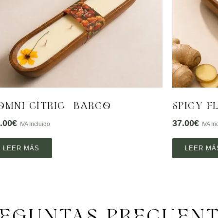
OMNI CÍTRIC – BARCO
SPICY 
.00
€
37.00
€
IVA Incluido
IVA In
LEER MÁS
LEER MÁ
EGUNTAS PRECUEN