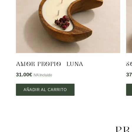
AMOR PROPIO – LUNA
S
31.00
€
37
IVA Incluido
AÑADIR AL CARRITO
PR