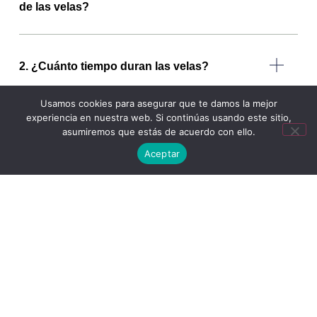
de las velas?
2. ¿Cuánto tiempo duran las velas?
Usamos cookies para asegurar que te damos la mejor
experiencia en nuestra web. Si continúas usando este sitio,
3. ¿Puedo personalizar mi vela?
asumiremos que estás de acuerdo con ello.
Aceptar
4. ¿Son nuestros productos ecológicos?
5. ¿Cómo debo cuidar mi vela para maximizar
su duración?