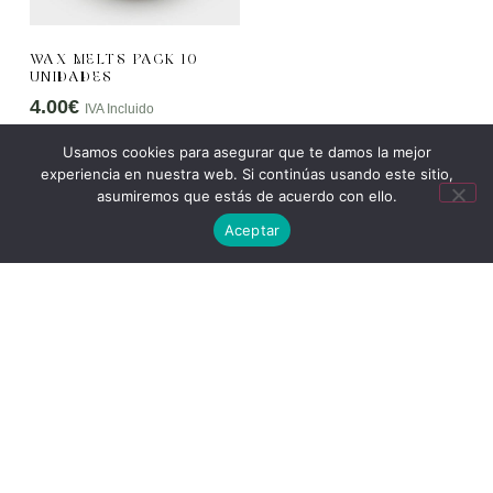
WAX MELTS PACK 10
UNIDADES
4.00
€
IVA Incluido
Usamos cookies para asegurar que te damos la mejor
SELECCIONAR
experiencia en nuestra web. Si continúas usando este sitio,
OPCIONES
asumiremos que estás de acuerdo con ello.
Aceptar
PREGUNTAS
PRECUENTES
1. ¿Qué materiales se utilizan en la elaboración
de las velas?