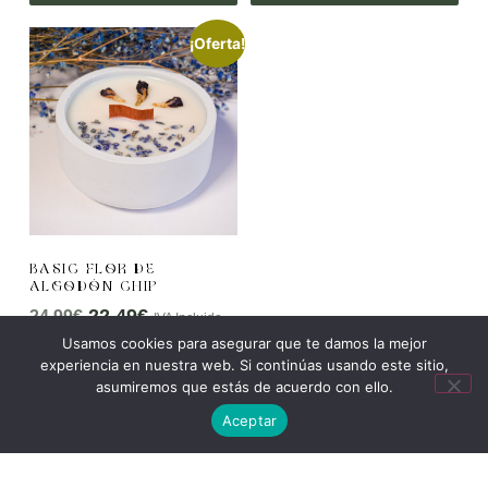
¡Oferta!
BASIC FLOR DE
ALGODÓN CHIP
22.49
€
24.99
€
IVA Incluido
Usamos cookies para asegurar que te damos la mejor
experiencia en nuestra web. Si continúas usando este sitio,
AÑADIR AL
asumiremos que estás de acuerdo con ello.
CARRITO
Aceptar