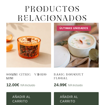
PRODUCTOS
RELACIONADOS
ÚLTIMAS UNIDADES
SOMNI CÍTRIC – VIDRIO
BASIC BOUQUET
MINI
FLORAL
12.00
€
24.99
€
IVA Incluido
IVA Incluido
AÑADIR AL
AÑADIR AL
CARRITO
CARRITO