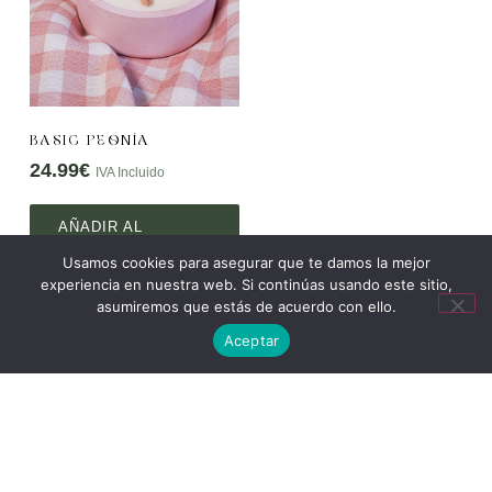
BASIC PEONÍA
24.99
€
IVA Incluido
AÑADIR AL
CARRITO
Usamos cookies para asegurar que te damos la mejor
experiencia en nuestra web. Si continúas usando este sitio,
asumiremos que estás de acuerdo con ello.
Aceptar
PREGUNTAS
PRECUENTES
1. ¿Qué materiales se utilizan en la elaboración