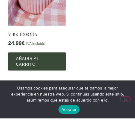
VIBE PEONÍA
24.99
€
IVA Incluido
AÑADIR AL
CARRITO
Usamos cookies para asegurar que te damos la mejor
experiencia en nuestra web. Si continúas usando este sitio,
PREGUNTAS
asumiremos que estás de acuerdo con ello.
PRECUENTES
Aceptar
1. ¿Qué materiales se utilizan en la elaboración