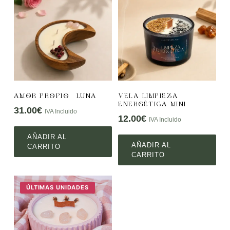
AMOR PROPIO – LUNA
VELA LIMPIEZA
ENERGÉTICA MINI
31.00
€
IVA Incluido
12.00
€
IVA Incluido
AÑADIR AL
AÑADIR AL
CARRITO
CARRITO
ÚLTIMAS UNIDADES