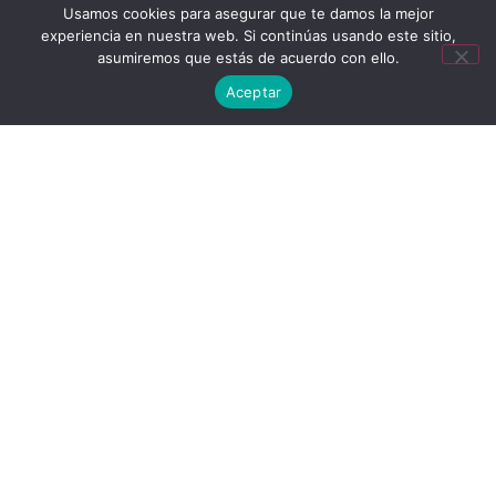
Usamos cookies para asegurar que te damos la mejor
experiencia en nuestra web. Si continúas usando este sitio,
asumiremos que estás de acuerdo con ello.
Aceptar
Política De Devoluciones Y Cambios
Política De Cookies
Política De Privacidad
Aviso Legal
Política De Envíos
© 2026 Mar Gómez